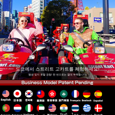
회사 정보
예약
지점 변경
도쿄 시나가와 #1
도쿄 아키하바라#1
도쿄 아키하바라#2
도쿄 시부야
도쿄 시부야 애넥스
도쿄 베이
도쿄 아사쿠사
오사카
오키나와
도쿄에서 스트리트 고카트를 체험하세요!
평생 잊지 못할 경험! 한 번으로는 절대 부족합니다!