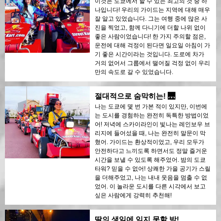
이것은 도쿄에서 할 수 있는 최고의 것 중 하
나입니다! 우리의 가이드는 지역에 대해 매우
잘 알고 있었습니다. 그는 여행 중에 많은 사
진을 찍었고, 함께 다니기에 더할 나위 없이
좋은 사람이었습니다! 한 가지 주의할 점은,
운전에 대해 걱정이 된다면 일요일 아침이 가
기 좋은 시간이라는 것입니다. 도로에 차가
거의 없어서 그룹에서 떨어질 걱정 없이 우리
만의 속도로 갈 수 있었습니다.
절대적으로 숨막히는! 🌉
나는 도쿄에 몇 번 가본 적이 있지만, 이번에
는 도시를 경험하는 완전히 독특한 방법이었
어! 저녁에 스카이라인이 빛나는 레인보우 브
리지에 들어섰을 때, 나는 완전히 말문이 막
혔어. 가이드는 환상적이었고, 우리 모두가
안전하다고 느끼도록 하면서도 정말 즐거운
시간을 보낼 수 있도록 해주었어. 밤의 도쿄
타워? 믿을 수 없어! 상쾌한 가을 공기가 스릴
을 더해주었고, 나는 내내 웃음을 멈출 수 없
었어. 이 놀라운 도시를 다른 시각에서 보고
싶은 사람에게 강력히 추천해!
딸의 생일에 잊지 못할 밤!