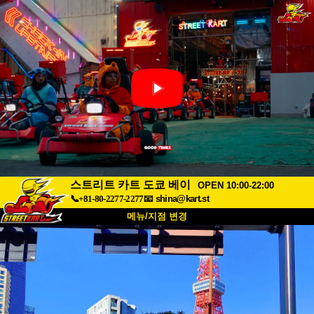
스트리트 카트 도쿄 베이
OPEN 10:00-22:00
📞+81-80-2277-2277
📧
shina@kart.st
메뉴/지점 변경
최상단
소개
사양
가격
접근성
고객 리뷰
자주 묻는 질문