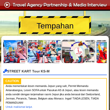
Tempahan
STREET KART Tour KS-M
CAUTION
Anda memerlukan lesen memandu Jepun yang sah, Permit Memandu
Antarabangsa, Lesen SOFA untuk Pasukan AS di Jepun, atau lesen memandu
anda sendiri dengan terjemahan rasmi Jepun jika anda berasal dari Switzerland,
Jerman, Perancis, Taiwan, Belgium atau Monaco. Ingat! TIADA LESEN, TIADA
PEMANDUAN!
Untuk maklumat lanjut.