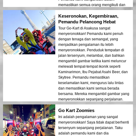
memastikan semua orang mengikuti dan
dia mengambil banyak foto dan video kami
Keseronokan, Kegembiraan,
semua. Ia terasa sangat selamat jadi anda
tidak perlu risau tentang itu :) Sangat
Pemandu Pelancong Hebat
mengesyorkan aktiviti ini, saya pasti akan
Tour Go-Kart di Asakusa sangat
memberitahu rakan-rakan saya untuk
menyeronokkan! Pemandu kami penuh
melakukannya jika mereka boleh. Pastikan
dengan tenaga dan semangat, yang
anda mendapatkan lesen antarabangsa
menjadikan pengalaman itu lebih
anda sebelum datang ke Jepun. Terima
menyeronokkan. Penduduk tempatan di
kasih banyak!!!
jalan tersenyum, melambai, dan bahkan
mengambil gambar ketika kami meluncur
melewati tempat-tempat ikonik seperti
Kaminarimon, Ibu Pejabat Asahi Beer, dan
Skytree. Pemandu memastikan
keselamatan kami, mengurus lalu lintas
dan memastikan kami semua berada
bersama. Mereka mengambil gambar yang
menyeronokkan sepanjang perjalanan.
Go Kart Zoomies
Ini adalah pengalaman yang sangat
menyeronokkan! Saya tidak dapat berhenti
tersenyum sepanjang perjalanan. Taku
adalah pemandu kami dan dia