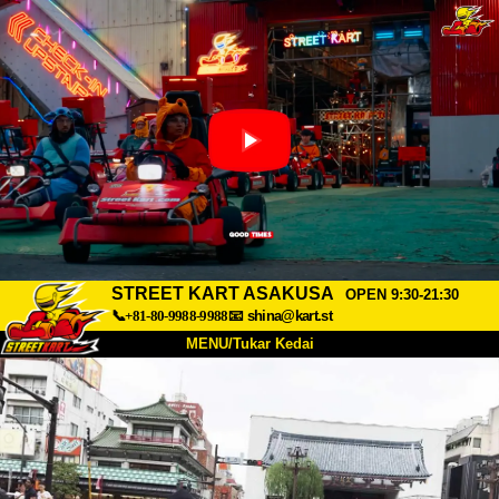
STREET KART ASAKUSA
OPEN 9:30-21:30
📞+81-80-9988-9988
📧
shina@kart.st
MENU/Tukar Kedai
UTAMA
Tentang
Spesifikasi
Harga
Akses
Suara
Soalan Lazim