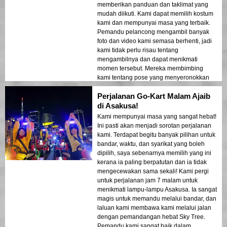
memberikan panduan dan taklimat yang
mudah diikuti. Kami dapat memilih kostum
kami dan mempunyai masa yang terbaik.
Pemandu pelancong mengambil banyak
foto dan video kami semasa berhenti, jadi
kami tidak perlu risau tentang
mengambilnya dan dapat menikmati
momen tersebut. Mereka membimbing
kami tentang pose yang menyeronokkan
dan memastikan kami berseronok dan
Perjalanan Go-Kart Malam Ajaib
selamat.
di Asakusa!
Kami mempunyai masa yang sangat hebat!
Ini pasti akan menjadi sorotan perjalanan
kami. Terdapat begitu banyak pilihan untuk
bandar, waktu, dan syarikat yang boleh
dipilih, saya sebenarnya memilih yang ini
kerana ia paling berpatutan dan ia tidak
mengecewakan sama sekali! Kami pergi
untuk perjalanan jam 7 malam untuk
menikmati lampu-lampu Asakusa. Ia sangat
magis untuk memandu melalui bandar, dan
laluan kami membawa kami melalui jalan
dengan pemandangan hebat Sky Tree.
Pemandu kami sangat baik dalam