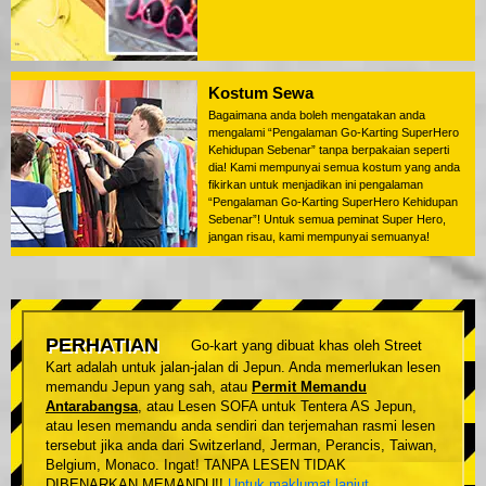
Kostum Sewa
Bagaimana anda boleh mengatakan anda
mengalami “Pengalaman Go-Karting SuperHero
Kehidupan Sebenar” tanpa berpakaian seperti
dia! Kami mempunyai semua kostum yang anda
fikirkan untuk menjadikan ini pengalaman
“Pengalaman Go-Karting SuperHero Kehidupan
Sebenar”! Untuk semua peminat Super Hero,
jangan risau, kami mempunyai semuanya!
PERHATIAN
Go-kart yang dibuat khas oleh Street
Kart adalah untuk jalan-jalan di Jepun. Anda memerlukan lesen
memandu Jepun yang sah, atau
Permit Memandu
Antarabangsa
, atau Lesen SOFA untuk Tentera AS Jepun,
atau lesen memandu anda sendiri dan terjemahan rasmi lesen
tersebut jika anda dari Switzerland, Jerman, Perancis, Taiwan,
Belgium, Monaco. Ingat! TANPA LESEN TIDAK
DIBENARKAN MEMANDU!!
Untuk maklumat lanjut
.