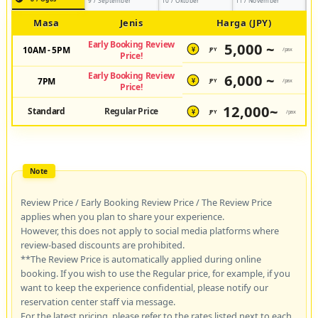
9 / September
10 / Oktober
11 / November
Masa
Jenis
Harga (JPY)
Early Booking Review
5,000 ~
10AM - 5PM
JPY
/pax
¥
Price!
Early Booking Review
6,000 ~
7PM
JPY
/pax
¥
Price!
12,000~
Standard
Regular Price
JPY
/pax
¥
Review Price / Early Booking Review Price / The Review Price
applies when you plan to share your experience.
However, this does not apply to social media platforms where
review-based discounts are prohibited.
**The Review Price is automatically applied during online
booking. If you wish to use the Regular price, for example, if you
want to keep the experience confidential, please notify our
reservation center staff via message.
For the latest pricing, please refer to the rates listed next to each