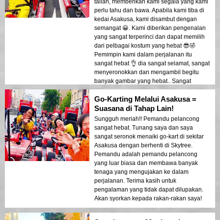
talian, memberikan kami segala yang kami
perlu tahu dan bawa. Apabila kami tiba di
kedai Asakusa, kami disambut dengan
semangat 😀. Kami diberikan pengenalan
yang sangat terperinci dan dapat memilih
dari pelbagai kostum yang hebat 😎🤣
Pemimpin kami dalam perjalanan itu
sangat hebat 👌 dia sangat selamat, sangat
menyeronokkan dan mengambil begitu
banyak gambar yang hebat.. Sangat
menyeronokkan untuk melihat kawasan
Go-Karting Melalui Asakusa =
Asakusa yang sibuk dan pelbagai pada
waktu malam. Kami menyukai pengalaman
Suasana di Tahap Lain!
Street Karts kami 🎉🎉 Lakukan diri anda
Sungguh meriah!! Pemandu pelancong
satu kebaikan ✨️ Gooooo Street Karting
sangat hebat. Tunang saya dan saya
Tokyo 😎
sangat seronok menaiki go-kart di sekitar
Asakusa dengan berhenti di Skytree.
Pemandu adalah pemandu pelancong
yang luar biasa dan membawa banyak
tenaga yang mengujakan ke dalam
perjalanan. Terima kasih untuk
pengalaman yang tidak dapat dilupakan.
Akan syorkan kepada rakan-rakan saya!