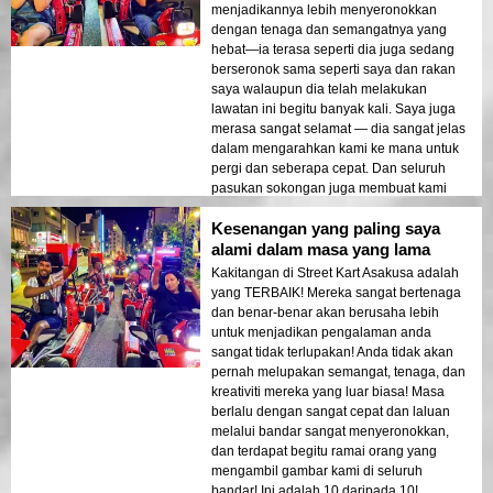
menjadikannya lebih menyeronokkan
dengan tenaga dan semangatnya yang
hebat—ia terasa seperti dia juga sedang
berseronok sama seperti saya dan rakan
saya walaupun dia telah melakukan
lawatan ini begitu banyak kali. Saya juga
merasa sangat selamat — dia sangat jelas
dalam mengarahkan kami ke mana untuk
pergi dan seberapa cepat. Dan seluruh
pasukan sokongan juga membuat kami
merasa selamat dan mereka semua
Kesenangan yang paling saya
kelihatan sangat gembira untuk melakukan
ini bersama kami. Kami mendapat
alami dalam masa yang lama
pemandangan yang menakjubkan dari
Kakitangan di Street Kart Asakusa adalah
Tokyo SKYTREE semasa perjalanan, dan
yang TERBAIK! Mereka sangat bertenaga
Taku mengambil banyak gambar lucu kami
dan benar-benar akan berusaha lebih
yang akan kami hargai!
untuk menjadikan pengalaman anda
sangat tidak terlupakan! Anda tidak akan
pernah melupakan semangat, tenaga, dan
kreativiti mereka yang luar biasa! Masa
berlalu dengan sangat cepat dan laluan
melalui bandar sangat menyeronokkan,
dan terdapat begitu ramai orang yang
mengambil gambar kami di seluruh
bandar! Ini adalah 10 daripada 10!