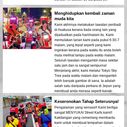
Menghidupkan kembali zaman
muda kita
Kami akhirnya melakukan lawatan peribadi
di Asakusa kerana tiada orang lain yang
dijadualkan pada hari/malam itu. Kami
memulakan larian kami pada pukul 6:30-7
malam, yang tepat seperti yang kami
inginkan kerana pada waktu itu anda boleh
mula melihat lampu pada waktu malam.
Seluruh lawatan mengambil masa sekitar
satu jam dan ia sangat sempurna!
Menjelang akhir, kami melalui Tokyo Sky
Tree pada waktu malam dan mengambil
lebih banyak gambar di sana. Ia adalah
salah satu daripada perkara di Jepun yang
membuat anda merasa seperti kanak-
kanak kecil semula, antara banyak perkara
Keseronokan Tahap Seterusnya!
lain yang akan anda alami juga.
Pengalaman yang sensasi!! Kami bertiga
sangat MENYUKAI Street Karts kami!!
Kakitangan yang cemerlang membantu
kami untuk membuat tempahan dalam