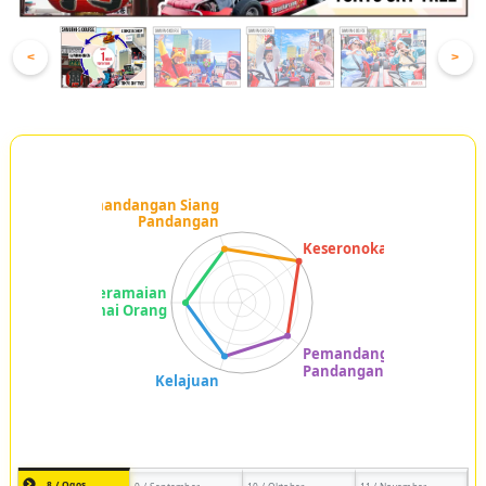
<
>
8 / Ogos