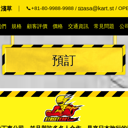
asa@kart.st
 淺草
📞+81-80-9988-9988
OPE
📧
我們
規格
顧客評價
價格
交通資訊
常見問題
公
預訂