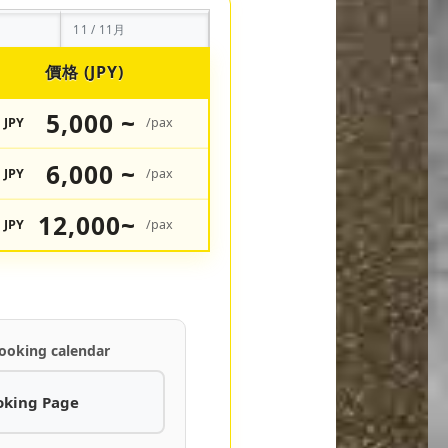
11 / 11月
價格 (JPY)
5,000 ~
JPY
/pax
6,000 ~
JPY
/pax
12,000~
JPY
/pax
ooking calendar
oking Page