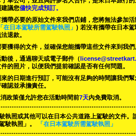
卡丁車公司，並且與
許多名人
合作，是來日本旅行的
烈建議您
儘快完成預訂。
有攜帶必要的原始文件來我們店鋪，您將無法參加活
「在日本駕駛所需駕駛執照」
) 若沒有攜帶在日本
無法退款。
需要獲得的文件，並確保您能攜帶這些文件來到我們
活動後，通過聊天或電子郵件（
license@streetkar
文件的照片，以便我們提前確認是否有任何問題。
到來的日期進行預訂，可能沒有足夠的時間讓我們幫
行確認並承擔責任。
T的取消政策僅允許您在活動時間前
7天
內免費取消。
駛執照或其他可以在日本公共道路上駕駛的文件。
駕駛執照」。
「在日本駕駛所需駕駛執照」