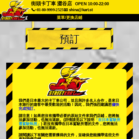
街頭卡丁車 澀谷店
OPEN 10:00-22:00
📞+81-80-9999-2525
📧
shina@kart.st
菜單/更換店鋪
首頁
預訂
關於我們
規格
價格
交通資訊
顧客評價
常見問題
公司
預訂
更換店鋪
東京 品川 #1
東京 秋葉原 #1
東京 秋葉原 #2
東京 澀谷
我們是日本最大的卡丁車公司，並且與
許多名人
合作，是來日
東京 澀谷分店
東京灣
本旅行的遊客中
最受歡迎的活動
！因此，我們強烈建議您
儘快
完成預訂。
東京 淺草
大阪
請注意！如果您沒有攜帶必要的原始文件來我們店鋪，您將無
法參加活動，也無法退款。
(詳情請見以下說明
「在日本駕駛所
需駕駛執照」
) 若沒有攜帶在日本駕駛所需的文件，您將無法
沖繩
參加活動，也無法退款。
請閱讀以下有關您需要獲得的文件，並確保您能攜帶這些文件