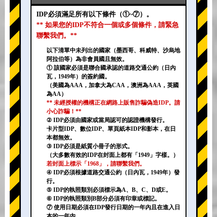
IDP必須滿足所有以下條件（①~⑦）。
** 如果您的IDP不符合一個或多個條件，請緊急
聯繫我們。**
以下清單中未列出的國家（墨西哥、科威特、沙烏地
阿拉伯等）為非會員國且無效。
① 該國家必須是聯合國承認的道路交通公約（日內
瓦，1949年）的簽約國。
（美國為AAA，加拿大為CAA，澳洲為AAA，英國
為AA）
** 未經授權的機構正在網路上販售詐騙偽造IDP。請
小心詐騙！**
② IDP必須由國家或當局認可的認證機構發行。
卡片型IDP、數位IDP、單頁紙本IDP和影本，在日
本都無效。
③ IDP必須是紙質小冊子的形式。
（大多數有效的IDP在封面上都有「1949」字樣。）
若封面上標示「1968」，請聯繫我們。
④ IDP必須根據道路交通公約（日內瓦，1949年）發
行。
⑤ IDP的執照類別必須標示為A、B、C、D或E。
⑥ IDP的執照類別B部分必須有印章或標記。
⑦ 使用日期必須在IDP發行日期的一年內且在進入日
本的一年內。