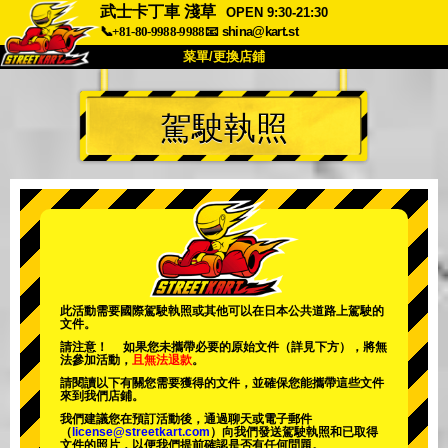
武士卡丁車 淺草
OPEN 9:30-21:30
📞+81-80-9988-9988
📧
shina@kart.st
菜單/更換店鋪
首頁
駕駛執照
關於我們
規格
價格
交通資訊
顧客評價
常見問題
公司
預訂
更換店鋪
東京 品川 #1
東京 秋葉原 #1
東京 秋葉原 #2
東京 澀谷
此活動需要國際駕駛執照或其他可以在日本公共道路上駕駛的
文件。
東京 澀谷分店
東京灣
請注意！ 如果您未攜帶必要的原始文件（詳見下方），將無
法參加活動，
且無法退款
。
東京 淺草
大阪
請閱讀以下有關您需要獲得的文件，並確保您能攜帶這些文件
來到我們店鋪。
沖繩
我們建議您在預訂活動後，通過聊天或電子郵件
（
license@streetkart.com
）向我們發送駕駛執照和已取得
文件的照片，以便我們提前確認是否有任何問題。