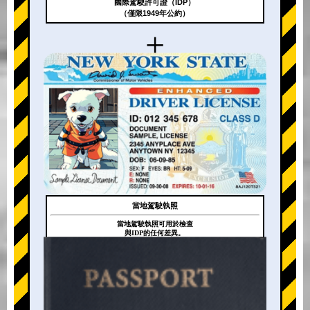
國際駕駛許可證（IDP）
（僅限1949年公約）
+
當地駕駛執照
當地駕駛執照可用於檢查
與IDP的任何差異。
+