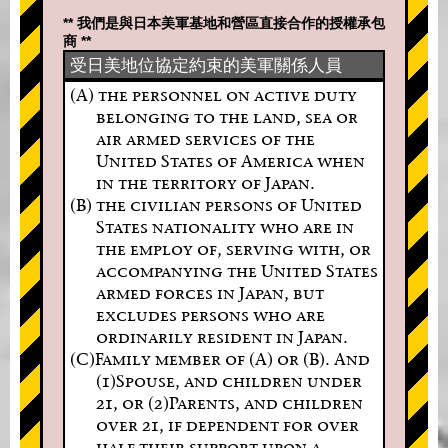
** 我們是與日本美軍基地和營區直接合作的授權承包
商 **
受日美地位協定約束的美軍關係人員
(A) the personnel on active duty
belonging to the land, sea or
air armed services of the
United States of America when
in the territory of Japan.
(B) the civilian persons of United
States nationality who are in
the employ of, serving with, or
accompanying the United States
armed forces in Japan, but
excludes persons who are
ordinarily resident in Japan.
(C)Family member of (A) or (B). And
(1)Spouse, and children under
21, or (2)Parents, and children
over 21, if dependent for over
half their support upon a